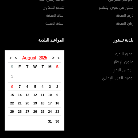
تستور في عيون الإعلام
تقديم الشكاوي
تاريخ المدينة
الحالة المدنية
زيارة المدينة
الجباية المحلية
بلدية تستور
المواعيد البلدية
تقديم البلدية
»
>
August
2026
<
«
قانون اللإطار
S
F
T
W
T
M
S
المجلس البلدي
1
توقيت العمل الإداري
8
7
6
5
4
3
2
15
14
13
12
11
10
9
22
21
20
19
18
17
16
29
28
27
26
25
24
23
31
30