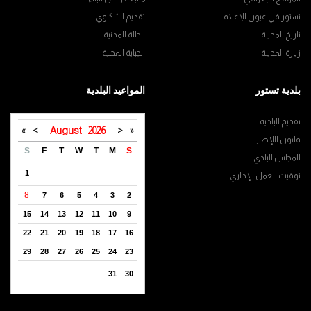
تستور في عيون الإعلام
تقديم الشكاوي
تاريخ المدينة
الحالة المدنية
زيارة المدينة
الجباية المحلية
بلدية تستور
المواعيد البلدية
تقديم البلدية
»
>
August
2026
<
«
قانون اللإطار
S
F
T
W
T
M
S
المجلس البلدي
1
توقيت العمل الإداري
8
7
6
5
4
3
2
15
14
13
12
11
10
9
22
21
20
19
18
17
16
29
28
27
26
25
24
23
31
30