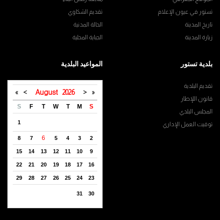
تستور في عيون الإعلام
تقديم الشكاوي
تاريخ المدينة
الحالة المدنية
زيارة المدينة
الجباية المحلية
بلدية تستور
المواعيد البلدية
تقديم البلدية
»
>
August
2026
<
«
قانون اللإطار
S
F
T
W
T
M
S
المجلس البلدي
1
توقيت العمل الإداري
6
8
7
5
4
3
2
15
14
13
12
11
10
9
22
21
20
19
18
17
16
29
28
27
26
25
24
23
31
30