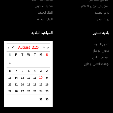
تستور في عيون الإعلام
تقديم الشكاوي
تاريخ المدينة
الحالة المدنية
زيارة المدينة
الجباية المحلية
بلدية تستور
المواعيد البلدية
تقديم البلدية
»
>
August
2026
<
«
قانون اللإطار
S
F
T
W
T
M
S
المجلس البلدي
1
توقيت العمل الإداري
8
7
6
5
4
3
2
10
15
14
13
12
11
9
22
21
20
19
18
17
16
29
28
27
26
25
24
23
31
30