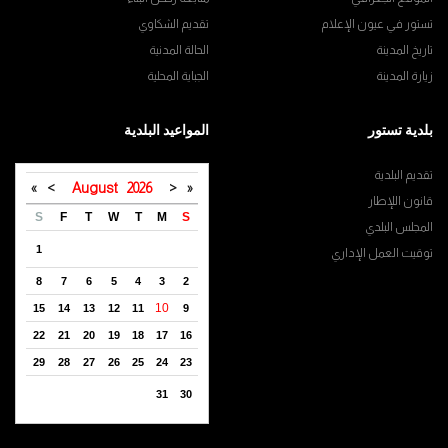
تستور في عيون الإعلام
تقديم الشكاوي
تاريخ المدينة
الحالة المدنية
زيارة المدينة
الجباية المحلية
بلدية تستور
المواعيد البلدية
تقديم البلدية
»
>
August
2026
<
«
قانون اللإطار
S
F
T
W
T
M
S
المجلس البلدي
1
توقيت العمل الإداري
8
7
6
5
4
3
2
10
15
14
13
12
11
9
22
21
20
19
18
17
16
29
28
27
26
25
24
23
31
30