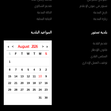
تستور في عيون الإعلام
تقديم الشكاوي
تاريخ المدينة
الحالة المدنية
زيارة المدينة
الجباية المحلية
بلدية تستور
المواعيد البلدية
تقديم البلدية
»
>
August
2026
<
«
قانون اللإطار
S
F
T
W
T
M
S
المجلس البلدي
1
توقيت العمل الإداري
8
7
6
5
4
3
2
10
15
14
13
12
11
9
22
21
20
19
18
17
16
29
28
27
26
25
24
23
31
30